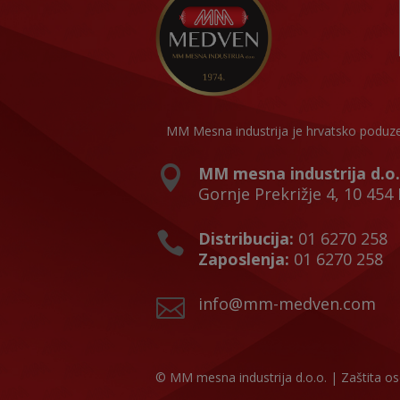
MM Mesna industrija je hrvatsko poduzeće
MM mesna industrija d.o.

Gornje Prekrižje 4, 10 454 
Distribucija:
01 6270 258

Zaposlenja:
01 6270 258
info@mm-medven.com

© MM mesna industrija d.o.o. |
Zaštita o