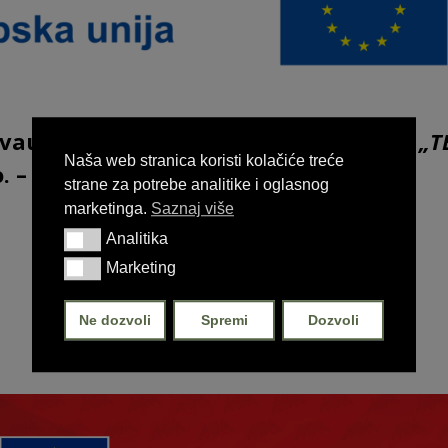
 vaučer društva
Naziv projekta: 
Naša web stranica koristi kolačiće treće
. –
INDUSTRIJA”
strane za potrebe analitike i oglasnog
marketinga.
Saznaj više
Analitika
Analitika
Opširnije
Marketing
Marketing
Ne dozvoli
Spremi
Dozvoli