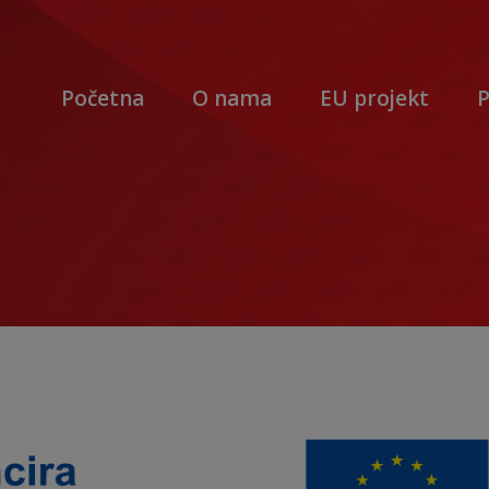
Početna
O nama
EU projekt
P