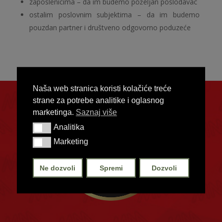
zaposlenicima – da im budemo poželjan poslodavac
ostalim poslovnim subjektima – da im budemo
pouzdan partner i društveno odgovorno poduzeće
Naša web stranica koristi kolačiće treće
strane za potrebe analitike i oglasnog
marketinga.
Saznaj više
Analitika
Analitika
Marketing
Marketing
Ne dozvoli
Spremi
Dozvoli