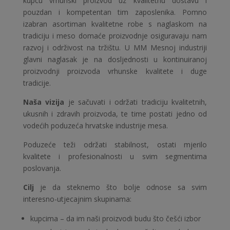
kupcu vrhunski proizvod uz kvalitetnu dostavu i
pouzdan i kompetentan tim zaposlenika. Pomno
izabran asortiman kvalitetne robe s naglaskom na
tradiciju i meso domaće proizvodnje osiguravaju nam
razvoj i održivost na tržištu. U MM Mesnoj industriji
glavni naglasak je na dosljednosti u kontinuiranoj
proizvodnji proizvoda vrhunske kvalitete i duge
tradicije.
Naša vizija
je sačuvati i održati tradiciju kvalitetnih,
ukusnih i zdravih proizvoda, te time postati jedno od
vodećih poduzeća hrvatske industrije mesa.
Poduzeće teži održati stabilnost, ostati mjerilo
kvalitete i profesionalnosti u svim segmentima
poslovanja.
Cilj
je da steknemo što bolje odnose sa svim
interesno-utjecajnim skupinama:
kupcima – da im naši proizvodi budu što češći izbor