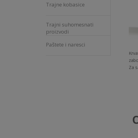
Trajne kobasice
Trajni suhomesnati
proizvodi
Paštete i naresci
Krva
zabo
Za s
O