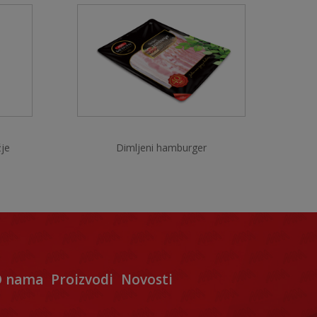
žje
Dimljeni hamburger
 nama
Proizvodi
Novosti