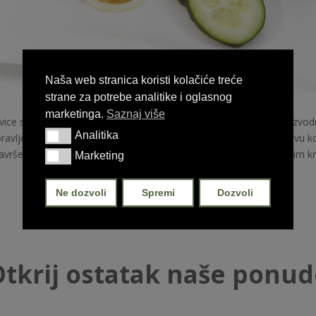
Naša web stranica koristi kolačiće treće
strane za potrebe analitike i oglasnog
marketinga.
Saznaj više
vice su blago dimljeni proizvod s dugom tradicijom. Prilikom proizvodn
Analitika
Analitika
ravljene okuse djetinjstva. Zimsko vrijeme uvijek poziva na njihovu 
avršeni osjećaj zadovoljstva poslužite ih s kiselim zeljem i restanim 
Marketing
Marketing
Ne dozvoli
Spremi
Dozvoli
tkrij ostatak naše ponu