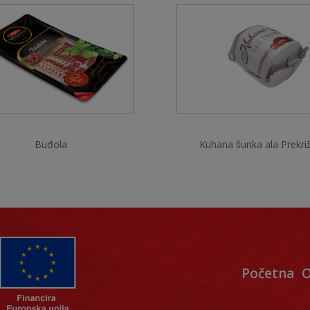
Buđola
Kuhana šunka ala Prekri
Početna
O