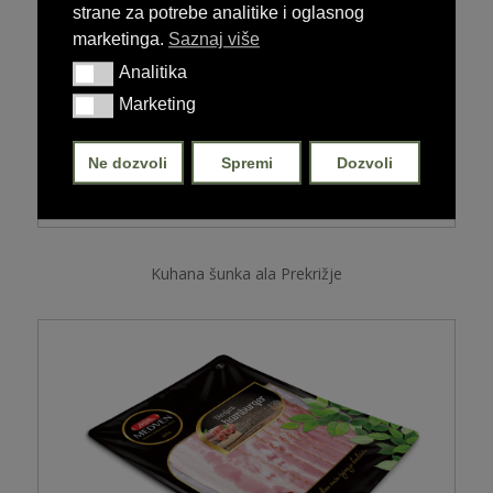
strane za potrebe analitike i oglasnog
marketinga.
Saznaj više
Analitika
Analitika
Marketing
Marketing
Ne dozvoli
Spremi
Dozvoli
Kuhana šunka ala Prekrižje