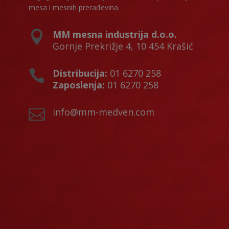
mesa i mesnih prerađevina.
MM mesna industrija d.o.o.

Gornje Prekrižje 4, 10 454 Krašić
Distribucija:
01 6270 258

Zaposlenja:
01 6270 258
info@mm-medven.com
