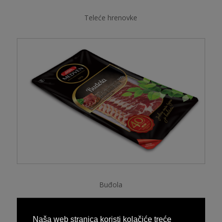
Teleće hrenovke
Buđola
Naša web stranica koristi kolačiće treće