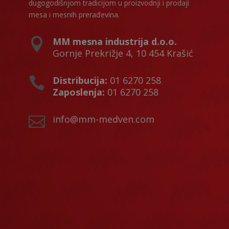
dugogodišnjom tradicijom u proizvodnji i prodaji
mesa i mesnih prerađevina.
MM mesna industrija d.o.o.

Gornje Prekrižje 4, 10 454 Krašić
Distribucija:
01 6270 258

Zaposlenja:
01 6270 258
info@mm-medven.com
