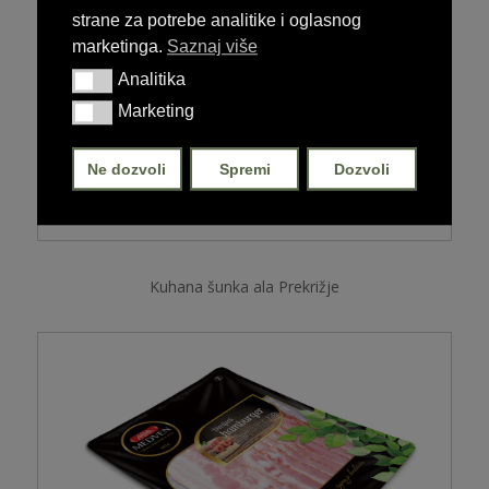
strane za potrebe analitike i oglasnog
marketinga.
Saznaj više
Analitika
Analitika
Marketing
Marketing
Ne dozvoli
Spremi
Dozvoli
Kuhana šunka ala Prekrižje