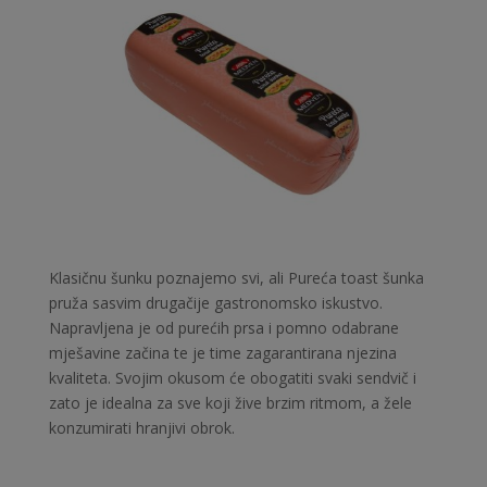
Klasičnu šunku poznajemo svi, ali Pureća toast šunka
pruža sasvim drugačije gastronomsko iskustvo.
Napravljena je od purećih prsa i pomno odabrane
mješavine začina te je time zagarantirana njezina
kvaliteta. Svojim okusom će obogatiti svaki sendvič i
zato je idealna za sve koji žive brzim ritmom, a žele
konzumirati hranjivi obrok.