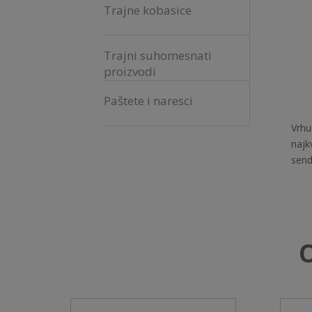
Trajne kobasice
Trajni suhomesnati
proizvodi
Paštete i naresci
Vrhu
najk
send
O