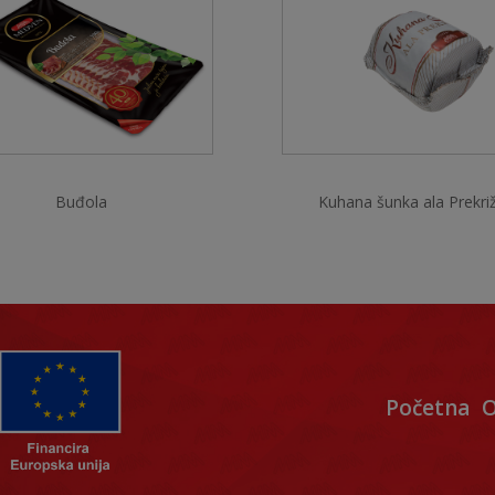
Buđola
Kuhana šunka ala Prekri
Početna
O