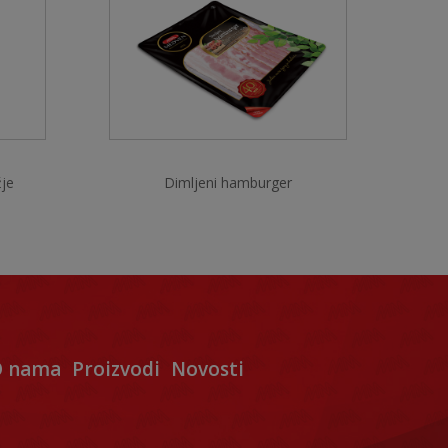
žje
Dimljeni hamburger
 nama
Proizvodi
Novosti