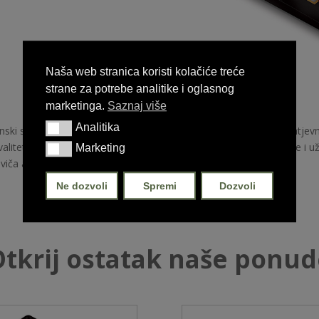
Naša web stranica koristi kolačiće treće
strane za potrebe analitike i oglasnog
marketinga.
Saznaj više
Analitika
Analitika
nski suhomesnati proizvod napravljen kako bi zadovoljio i najzahtjev
valitetnijih začina brzo je spreman za konzumaciju, samo narežite i uži
Marketing
Marketing
viča ali ga možete dodati i u razne salate ili na pizzu.
Ne dozvoli
Spremi
Dozvoli
tkrij ostatak naše ponu